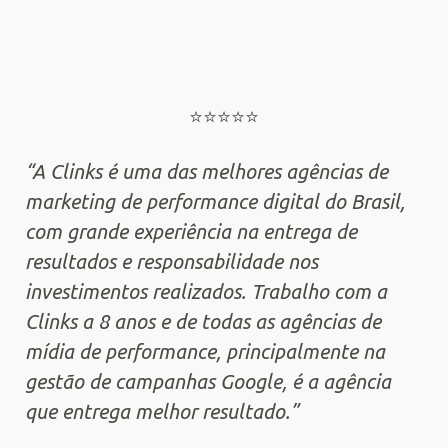
⭐️⭐️⭐️⭐️⭐️
“A Clinks é uma das melhores agências de
“O
marketing de performance digital do Brasil,
pa
com grande experiência na entrega de
te
resultados e responsabilidade nos
re
investimentos realizados. Trabalho com a
re
Clinks a 8 anos e de todas as agências de
ap
l
mídia de performance, principalmente na
in
ra
gestão de campanhas Google, é a agência
um
que entrega melhor resultado.”
ao
e 