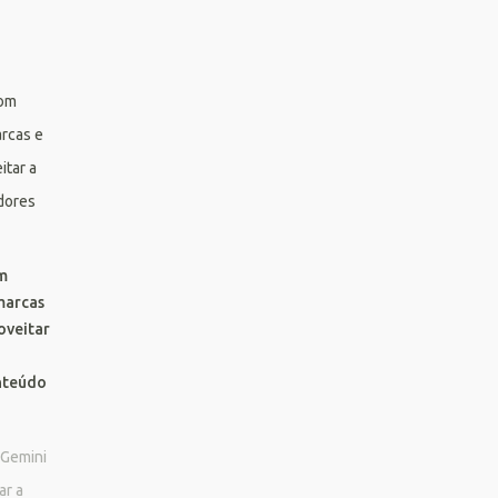
m
marcas
oveitar
nteúdo
 Gemini
ar a