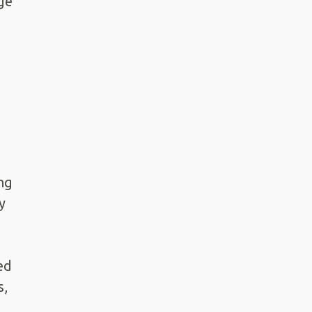
ge
g
g
ng
y
ed
s,