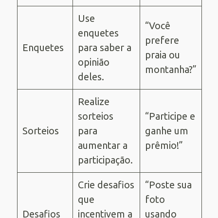
Use
“Você
enquetes
prefere
Enquetes
para saber a
praia ou
opinião
montanha?”
deles.
Realize
sorteios
“Participe e
Sorteios
para
ganhe um
aumentar a
prêmio!”
participação.
Crie desafios
“Poste sua
que
foto
Desafios
incentivem a
usando