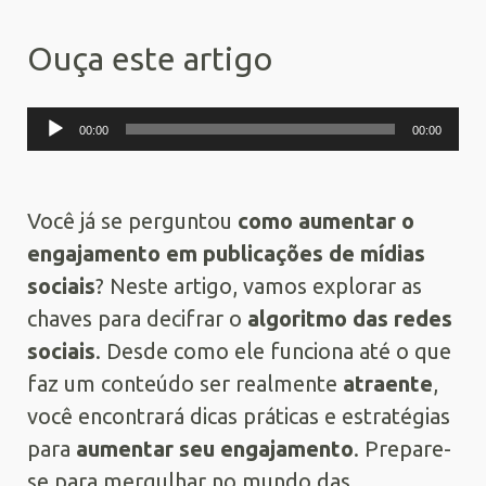
Ouça este artigo
Tocador
00:00
00:00
de
áudio
Você já se perguntou
como aumentar o
engajamento em publicações de mídias
sociais
? Neste artigo, vamos explorar as
chaves para decifrar o
algoritmo das redes
sociais
. Desde como ele funciona até o que
faz um conteúdo ser realmente
atraente
,
você encontrará dicas práticas e estratégias
para
aumentar seu engajamento
. Prepare-
se para mergulhar no mundo das