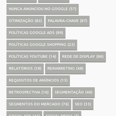
NUNCA ANUNCIOU NO GOOGLE
(57)
OTIMIZAÇÃO
(82)
PALAVRA-CHAVE
(87)
POLÍTICAS GOOGLE ADS
(89)
POLÍTICAS GOOGLE SHOPPING
(23)
POLÍTICAS YOUTUBE
(14)
REDE DE DISPLAY
(86)
RELATÓRIOS
(38)
REMARKETING
(48)
REQUISITOS DE ANÚNCIOS
(13)
RETROSPECTIVA
(16)
SEGMENTAÇÃO
(40)
SEGMENTOS DO MERCADO
(76)
SEO
(33)
SOCIAL ADS
(41)
SOCIAL MEDIA
(7)