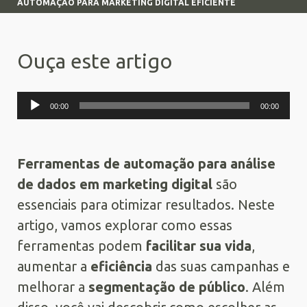
AUTOMAÇÃO PARA MARKETING DIGITAL EFICIENTE
Ouça este artigo
Tocador
00:00
00:00
de
áudio
Ferramentas de automação para análise
de dados em marketing digital
são
essenciais para otimizar resultados. Neste
artigo, vamos explorar como essas
ferramentas podem
facilitar sua vida
,
aumentar a
eficiência
das suas campanhas e
melhorar a
segmentação de público
. Além