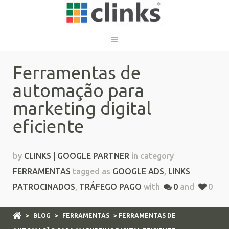
Ferramentas de
automação para
marketing digital
eficiente
by
CLINKS | GOOGLE PARTNER
in category
FERRAMENTAS
tagged as
GOOGLE ADS
,
LINKS
PATROCINADOS
,
TRÁFEGO PAGO
with
0
and
0
>
BLOG
>
FERRAMENTAS
> FERRAMENTAS DE