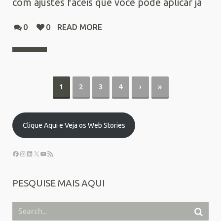
com ajustes fáceis que você pode aplicar já
0
0
READ MORE
1
2
3
4
›
»
Clique Aqui e Veja os Web Stories
PESQUISE MAIS AQUI