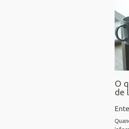
O q
de 
Ente
Quan