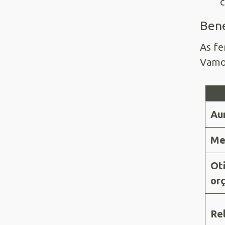
c
Bene
As fe
Vamos
Au
Me
Ot
or
Re