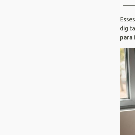
Esses
digit
para 