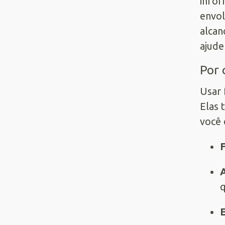
infor
envol
alcan
ajude
Por 
Usar 
Elas 
você 
F
A
q