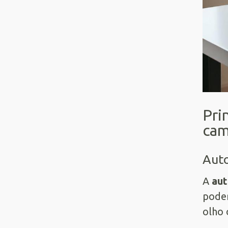
Pri
cam
Auto
A
au
poder
olho 