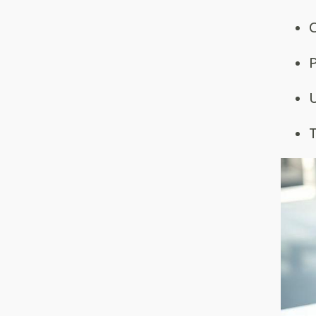
C
P
U
T