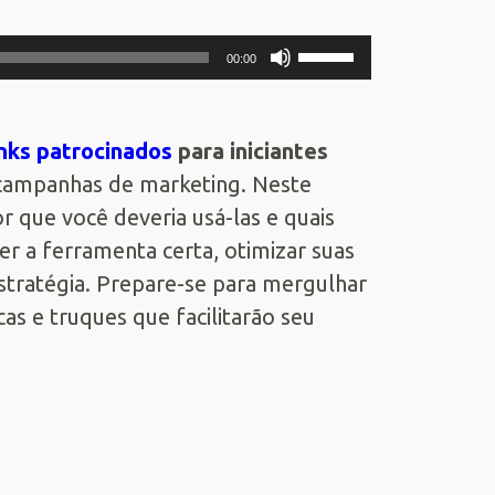
Use
00:00
as
setas
inks patrocinados
para iniciantes
para
campanhas de marketing. Neste
cima
r que você deveria usá-las e quais
ou
er a ferramenta certa, otimizar suas
para
stratégia. Prepare-se para mergulhar
baixo
s e truques que facilitarão seu
para
aumentar
ou
diminuir
o
volume.