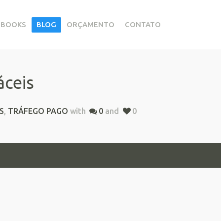
EBOOKS
BLOG
ORÇAMENTO
CONTATO
áceis
S
,
TRÁFEGO PAGO
with
0
and
0