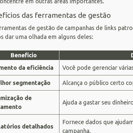
oncentre em outras áreas importantes.
fícios das ferramentas de gestão
rramentas de gestão de campanhas de links patro
 dar uma olhada em alguns deles:
Benefício
mento da eficiência
Você pode gerenciar vári
lhor segmentação
Alcança o público certo c
imização de
Ajuda a gastar seu dinheir
çamento
Fornece dados que ajuda
latórios detalhados
campanha.