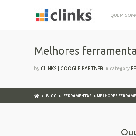
QUEM SOM
Melhores ferramenta
by
CLINKS | GOOGLE PARTNER
in category
F
>
BLOG
>
FERRAMENTAS
> MELHORES FERRAME
Ouç