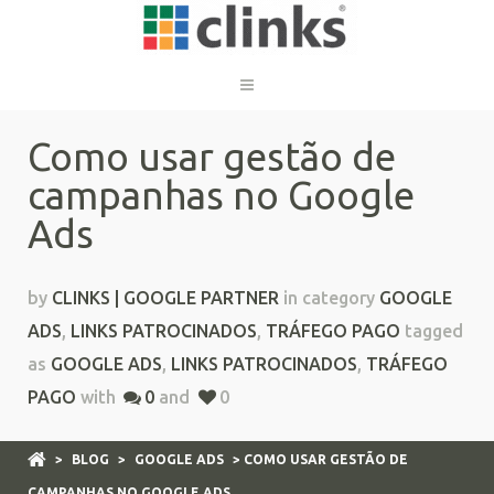
Como usar gestão de
campanhas no Google
Ads
by
CLINKS | GOOGLE PARTNER
in category
GOOGLE
ADS
,
LINKS PATROCINADOS
,
TRÁFEGO PAGO
tagged
as
GOOGLE ADS
,
LINKS PATROCINADOS
,
TRÁFEGO
PAGO
with
0
and
0
>
BLOG
>
GOOGLE ADS
> COMO USAR GESTÃO DE
CAMPANHAS NO GOOGLE ADS