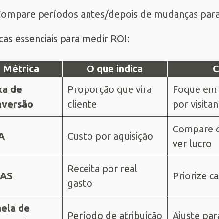
ompare períodos antes/depois de mudanças par
cas essenciais para medir ROI:
Métrica
O que indica
C
xa de
Proporção que vira
Foque em t
nversão
cliente
por visitan
Compare c
A
Custo por aquisição
ver lucro
Receita por real
AS
Priorize 
gasto
nela de
Período de atribuição
Ajuste pa