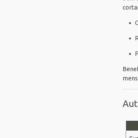
corta
G
R
P
Benef
mensa
Aut