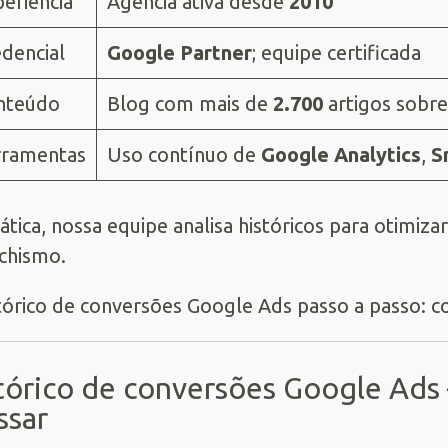
eriência
Agência ativa desde
2010
dencial
Google Partner
; equipe certificada
nteúdo
Blog com mais de
2.700
artigos sobr
rramentas
Uso contínuo de
Google Analytics
,
S
ática, nossa equipe analisa históricos para otimiza
chismo.
tórico de conversões Google Ads
ssar