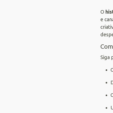
O
his
e can
criat
despe
Como
Siga 
D
C
U