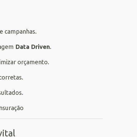
 e campanhas.
dagem
Data Driven
.
timizar orçamento.
corretas.
sultados.
ital