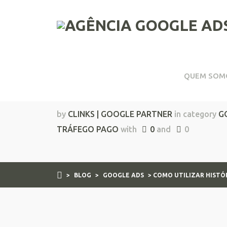
QUEM SOM
Como utilizar histór
by
CLINKS | GOOGLE PARTNER
in category
G
TRÁFEGO PAGO
with
0
and
0
>
BLOG
>
GOOGLE ADS
> COMO UTILIZAR HISTÓ