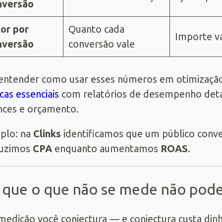
nversão
or por
Quanto cada
Importe va
nversão
conversão vale
entender como usar esses números em otimização 
cas essenciais
com relatórios de desempenho deta
nces e orçamento.
plo: na
Clinks
identificamos que um público conve
duzimos
CPA
enquanto aumentamos
ROAS
.
 que o que não se mede não pode
edição você conjectura — e conjectura custa dinh