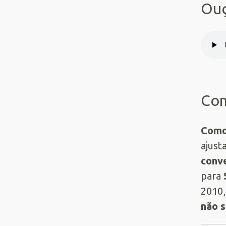
Ouç
Com
Como 
ajust
conv
para
2010,
não 