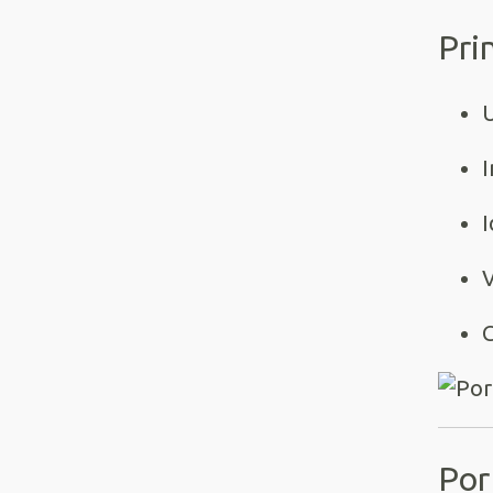
Pri
I
I
V
Por