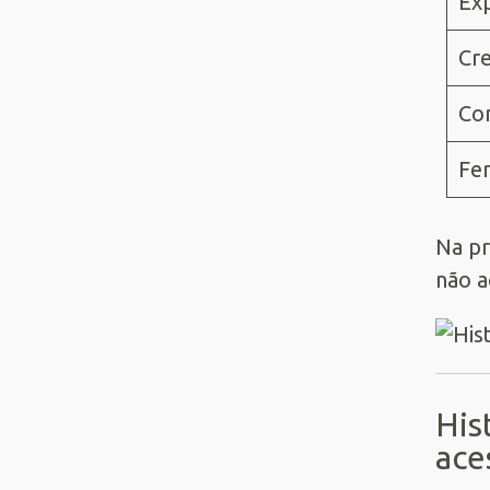
Exp
Cre
Co
Fe
Na pr
não a
His
ace