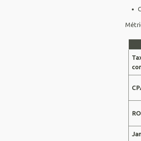
C
Métri
Ta
co
CP
RO
Ja