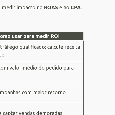
a medir impacto no
ROAS
e no
CPA
.
omo usar para medir ROI
ráfego qualificado; calcule receita
te
om valor médio do pedido para
campanhas com maior retorno
ra captar vendas demoradas