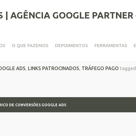
OS
O QUE FAZEMOS
DEPOIMENTOS
FERRAMENTAS
ico de conversões Google Ads
OOGLE ADS
,
LINKS PATROCINADOS
,
TRÁFEGO PAGO
tagged
RICO DE CONVERSÕES GOOGLE ADS