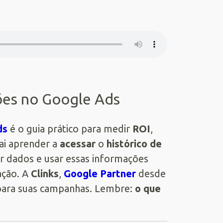
sões no Google Ads
ds
é o guia prático para medir
ROI
,
vai aprender a
acessar
o
histórico de
igir dados e usar essas informações
ção. A
Clinks
,
Google Partner
desde
 para suas campanhas. Lembre:
o que