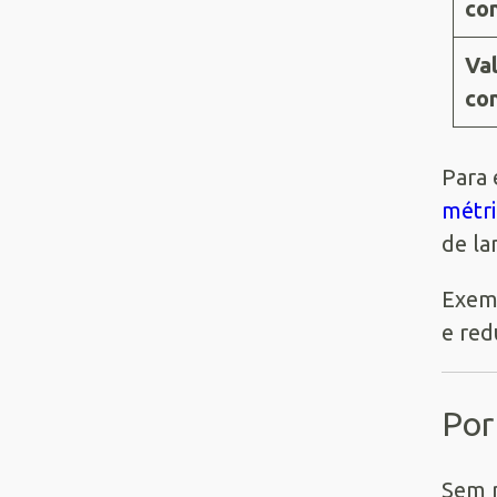
co
Val
co
Para 
métri
de la
Exem
e re
Por
Sem m