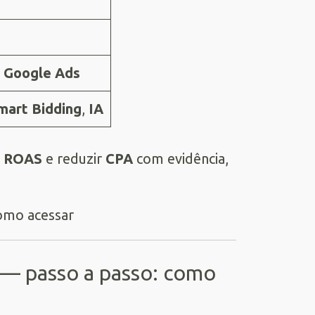
e
Google Ads
mart Bidding
,
IA
r
ROAS
e reduzir
CPA
com evidência,
 — passo a passo: como