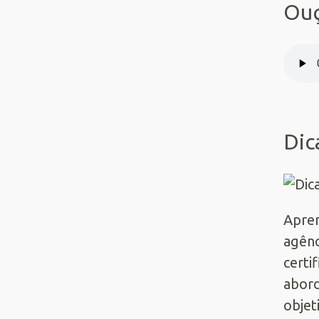
Ouç
Dic
Apre
agênc
certi
abor
objet