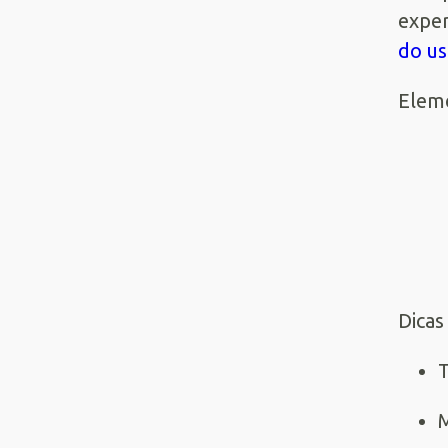
exper
do us
Eleme
Dicas
T
M