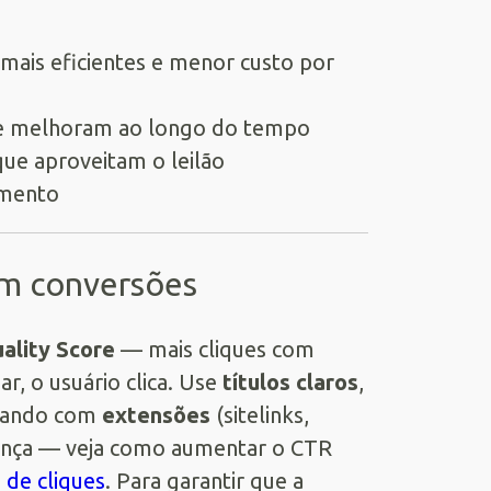
mais eficientes e menor custo por
ue melhoram ao longo do tempo
que aproveitam o leilão
imento
am conversões
ality Score
— mais cliques com
har, o usuário clica. Use
títulos claros
,
tando com
extensões
(sitelinks,
fiança — veja como aumentar o CTR
 de cliques
. Para garantir que a