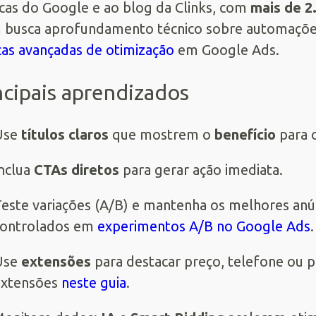
icas do Google e ao blog da Clinks, com
mais de 2
busca aprofundamento técnico sobre automações
cas avançadas de otimização
em Google Ads.
ncipais aprendizados
Use
títulos claros
que mostrem o
benefício
para o
nclua
CTAs diretos
para gerar ação imediata.
este variações (A/B) e mantenha os melhores an
controlados em
experimentos A/B no Google Ads
.
Use
extensões
para destacar preço, telefone ou 
extensões
neste guia
.