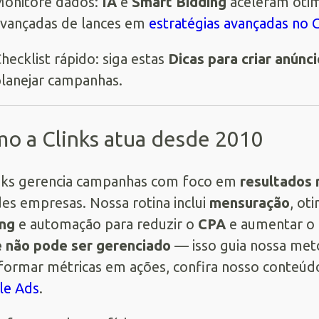
onitore dados:
IA
e
Smart Bidding
aceleram oti
vançadas de lances em
estratégias avançadas no 
hecklist rápido: siga estas
Dicas para criar anúnc
lanejar campanhas.
o a Clinks atua desde 2010
nks gerencia campanhas com foco em
resultados 
es empresas. Nossa rotina inclui
mensuração
, ot
ing
e automação para reduzir o
CPA
e aumentar o
 não pode ser gerenciado
— isso guia nossa met
formar métricas em ações, confira nosso conteú
le Ads
.