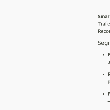
Smar
Tráfe
Recon
Segm
P
u
p
P
—