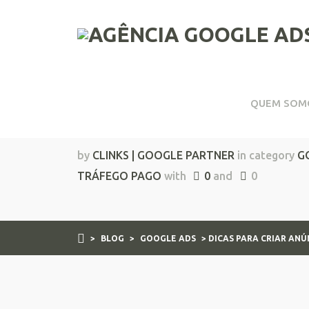
QUEM SOM
Dicas para criar anún
by
CLINKS | GOOGLE PARTNER
in category
G
TRÁFEGO PAGO
with
0
and
0
>
BLOG
>
GOOGLE ADS
> DICAS PARA CRIAR AN