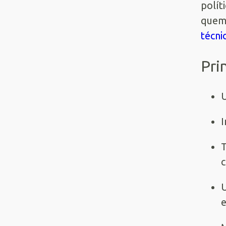
polít
quem 
técni
Pri
I
T