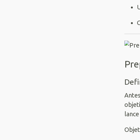
U
G
Pre
Defi
Antes
objet
lance
Objet