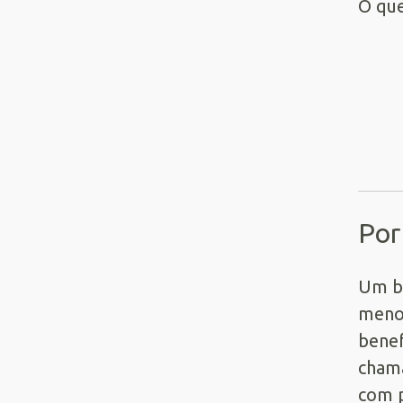
O que
Por
Um b
meno
benef
chama
com p