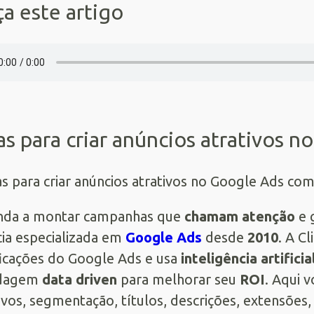
a este artigo
as para criar anúncios atrativos 
nda a montar campanhas que
chamam atenção
e 
ia especializada em
Google Ads
desde
2010
. A Cl
ficações do Google Ads e usa
inteligência artificia
dagem
data driven
para melhorar seu
ROI
. Aqui 
ivos, segmentação, títulos, descrições, extensões,