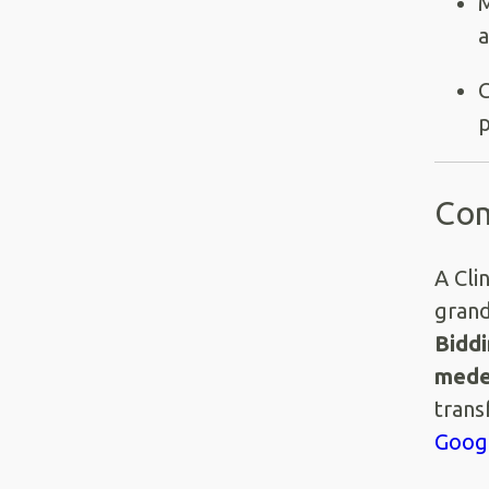
M
a
C
p
Com
A Cli
grand
Bidd
mede
trans
Goog