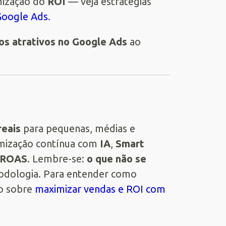
mização do
ROI
— veja estratégias
Google Ads
.
ios atrativos no Google Ads
ao
reais
para pequenas, médias e
imização contínua com
IA
,
Smart
ROAS
. Lembre-se:
o que não se
odologia. Para entender como
do sobre
maximizar vendas e ROI com