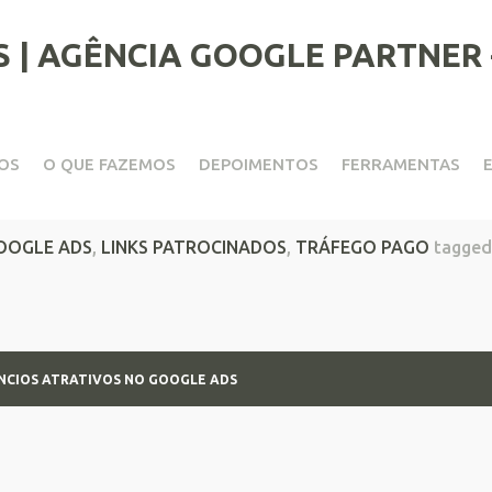
OS
O QUE FAZEMOS
DEPOIMENTOS
FERRAMENTAS
cios atrativos no Google Ads
OOGLE ADS
,
LINKS PATROCINADOS
,
TRÁFEGO PAGO
tagged
ÚNCIOS ATRATIVOS NO GOOGLE ADS