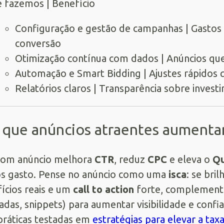
 fazemos | Benefício
Configuração e gestão de campanhas | Gastos 
conversão
Otimização contínua com dados | Anúncios q
Automação e Smart Bidding | Ajustes rápidos 
Relatórios claros | Transparência sobre invest
 que anúncios atraentes aument
om anúncio melhora
CTR
, reduz
CPC
e eleva o
Qu
s gasto. Pense no anúncio como uma
isca
: se bril
ícios reais e um
call to action
forte, complemen
das, snippets) para aumentar visibilidade e con
ráticas testadas em
estratégias para elevar a taxa