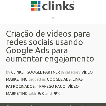
Criação de vídeos para
redes sociais usando
Google Ads para
aumentar engajamento
by
CLINKS | GOOGLE PARTNER
in category
VÍDEO
MARKETING
tagged as
GOOGLE ADS
,
LINKS
PATROCINADOS
,
TRÁFEGO PAGO
,
VÍDEO
MARKETING
with
0
and
0