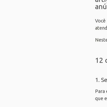
anú
Você 
atend
Neste
12 
1. S
Para 
que e