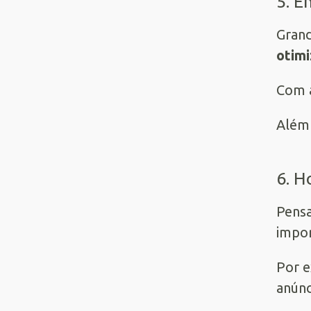
5. E
Grand
otimi
Com a
Além 
6. H
Pensa
impor
Por e
anúnc