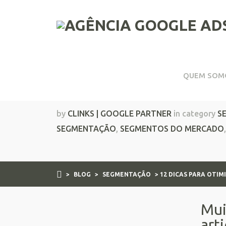
QUEM SOM
12 dicas para otimiz
by
CLINKS | GOOGLE PARTNER
in category
S
SEGMENTAÇÃO
,
SEGMENTOS DO MERCADO
>
BLOG
>
SEGMENTAÇÃO
> 12 DICAS PARA OTI
Mui
art