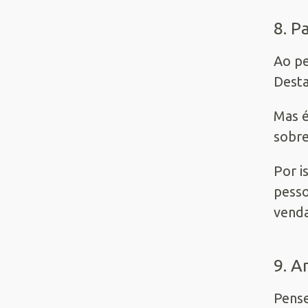
8. P
Ao pe
Desta
Mas é
sobre
Por i
pesso
venda
9. A
Pense