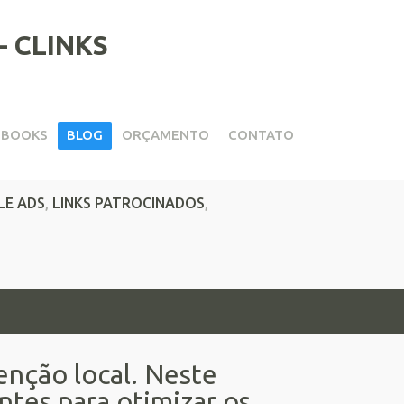
EBOOKS
BLOG
ORÇAMENTO
CONTATO
ocais no Google Ads
E ADS
,
LINKS PATROCINADOS
,
enção local. Neste
ntes para otimizar os