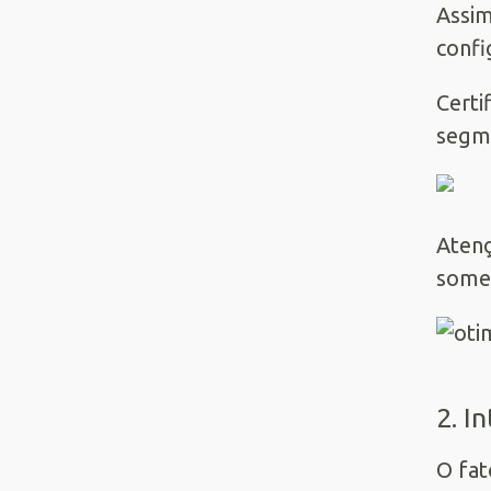
Assim
confi
Certi
segme
Atenç
somen
2. I
O fat