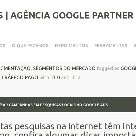
OS
O QUE FAZEMOS
DEPOIMENTOS
FERRAMENTAS
ar campanhas em pesquisas l
EGMENTAÇÃO
,
SEGMENTOS DO MERCADO
tagged as
GOOGL
,
TRÁFEGO PAGO
with
0
and
2
MIZAR CAMPANHAS EM PESQUISAS LOCAIS NO GOOGLE ADS
tas pesquisas na internet têm int
igo, confira algumas dicas importa