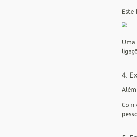
Este 
Uma d
ligaç
4. E
Além 
Com e
pesso