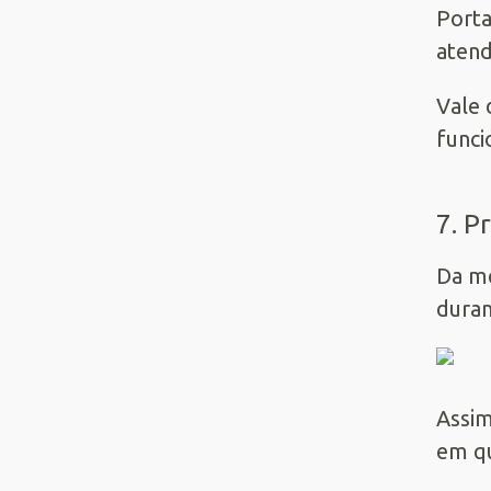
Porta
aten
Vale 
funci
7. P
Da me
duran
Assim
em qu