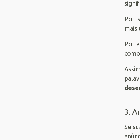
signi
Por i
mais 
Por e
como 
Assim
palav
dese
3. A
Se su
anúnc