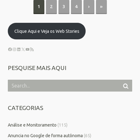
1
2
3
4
›
»
Clique Aqui e Veja os Web Stories
PESQUISE MAIS AQUI
CATEGORIAS
Análise e Monitoramento
(115)
Anuncia no Google de forma autônoma
(65)