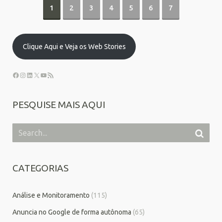
1
2
3
4
5
6
7
Clique Aqui e Veja os Web Stories
PESQUISE MAIS AQUI
CATEGORIAS
Análise e Monitoramento
(115)
Anuncia no Google de forma autônoma
(65)