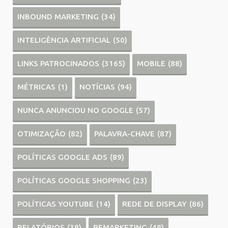
INBOUND MARKETING
(34)
INTELIGÊNCIA ARTIFICIAL
(50)
LINKS PATROCINADOS
(3165)
MOBILE
(88)
MÉTRICAS
(1)
NOTÍCIAS
(94)
NUNCA ANUNCIOU NO GOOGLE
(57)
OTIMIZAÇÃO
(82)
PALAVRA-CHAVE
(87)
POLÍTICAS GOOGLE ADS
(89)
POLÍTICAS GOOGLE SHOPPING
(23)
POLÍTICAS YOUTUBE
(14)
REDE DE DISPLAY
(86)
RELATÓRIOS
(38)
REMARKETING
(48)