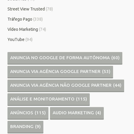
Street View Trusted
(78)
Tráfego Pago
(338)
Vídeo Marketing
(74)
YouTube
(94)
ANUNCIA NO GOOGLE DE FORMA AUTÔNOMA
(60)
ANUNCIA VIA AGÊNCIA GOOGLE PARTNER
(53)
ANUNCIA VIA AGÊNCIA NÃO GOOGLE PARTNER
(44)
ANÁLISE E MONITORAMENTO
(115)
ANÚNCIOS
(115)
AUDIO MARKETING
(4)
BRANDING
(9)