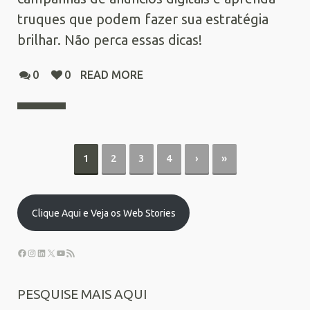
truques que podem fazer sua estratégia
brilhar. Não perca essas dicas!
0
0
READ MORE
1
2
3
4
›
»
Clique Aqui e Veja os Web Stories
PESQUISE MAIS AQUI