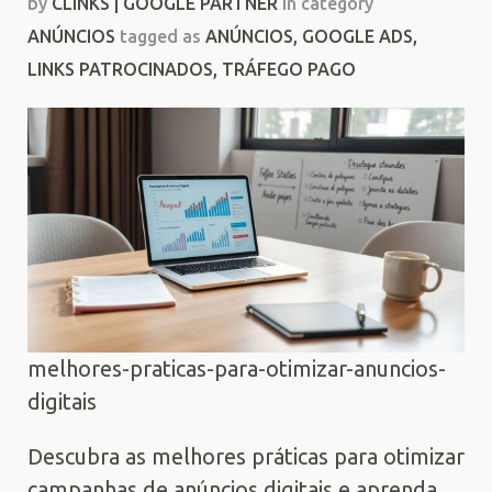
by
CLINKS | GOOGLE PARTNER
in category
ANÚNCIOS
tagged as
ANÚNCIOS
,
GOOGLE ADS
,
LINKS PATROCINADOS
,
TRÁFEGO PAGO
melhores-praticas-para-otimizar-anuncios-
digitais
Descubra as melhores práticas para otimizar
campanhas de anúncios digitais e aprenda