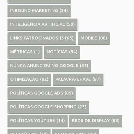
INBOUND MARKETING
(34)
INTELIGÊNCIA ARTIFICIAL
(50)
LINKS PATROCINADOS
(3165)
MOBILE
(88)
MÉTRICAS
(1)
NOTÍCIAS
(94)
NUNCA ANUNCIOU NO GOOGLE
(57)
OTIMIZAÇÃO
(82)
PALAVRA-CHAVE
(87)
POLÍTICAS GOOGLE ADS
(89)
POLÍTICAS GOOGLE SHOPPING
(23)
POLÍTICAS YOUTUBE
(14)
REDE DE DISPLAY
(86)