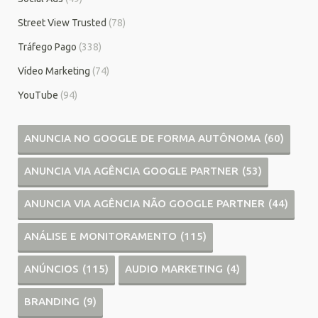
Street View Trusted
(78)
Tráfego Pago
(338)
Vídeo Marketing
(74)
YouTube
(94)
ANUNCIA NO GOOGLE DE FORMA AUTÔNOMA
(60)
ANUNCIA VIA AGÊNCIA GOOGLE PARTNER
(53)
ANUNCIA VIA AGÊNCIA NÃO GOOGLE PARTNER
(44)
ANÁLISE E MONITORAMENTO
(115)
ANÚNCIOS
(115)
AUDIO MARKETING
(4)
BRANDING
(9)