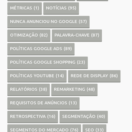
MÉTRICAS
(1)
NOTÍCIAS
(95)
NUNCA ANUNCIOU NO GOOGLE
(57)
OTIMIZAÇÃO
(82)
PALAVRA-CHAVE
(87)
POLÍTICAS GOOGLE ADS
(89)
POLÍTICAS GOOGLE SHOPPING
(23)
POLÍTICAS YOUTUBE
(14)
REDE DE DISPLAY
(86)
RELATÓRIOS
(38)
REMARKETING
(48)
REQUISITOS DE ANÚNCIOS
(13)
RETROSPECTIVA
(16)
SEGMENTAÇÃO
(40)
SEGMENTOS DO MERCADO
(76)
SEO
(33)