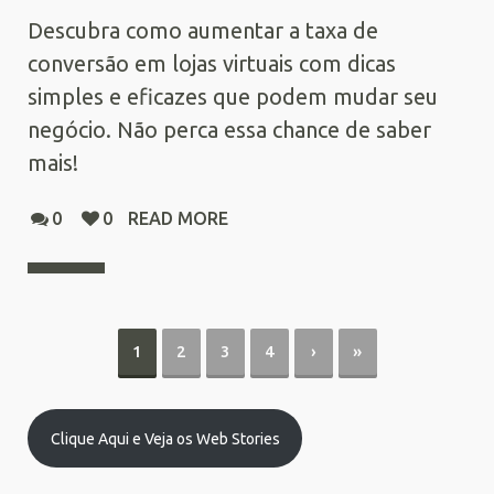
Descubra como aumentar a taxa de
conversão em lojas virtuais com dicas
simples e eficazes que podem mudar seu
negócio. Não perca essa chance de saber
mais!
0
0
READ MORE
1
2
3
4
›
»
Clique Aqui e Veja os Web Stories