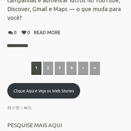
campanhas e aumentar lucros no YouTube,
Discover, Gmail e Maps — o que muda para
você?
0
0
READ MORE
1
2
3
4
›
»
Clique Aqui e Veja os Web Stories
PESQUISE MAIS AQUI