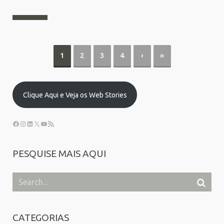
1
2
3
4
›
»
Clique Aqui e Veja os Web Stories
PESQUISE MAIS AQUI
CATEGORIAS