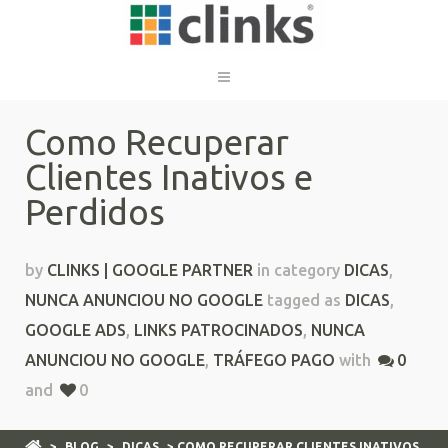
Como Recuperar
Clientes Inativos e
Perdidos
by
CLINKS | GOOGLE PARTNER
in category
DICAS
,
NUNCA ANUNCIOU NO GOOGLE
tagged as
DICAS
,
GOOGLE ADS
,
LINKS PATROCINADOS
,
NUNCA
ANUNCIOU NO GOOGLE
,
TRÁFEGO PAGO
with
0
and
0
>
BLOG
>
DICAS
> COMO RECUPERAR CLIENTES INATIVOS