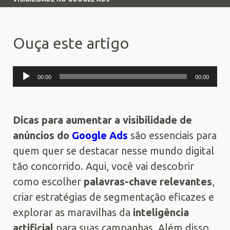
Ouça este artigo
Tocador
00:00
00:00
de
áudio
Dicas para aumentar a visibilidade de
anúncios do
Google Ads
são essenciais para
quem quer se destacar nesse mundo digital
tão concorrido. Aqui, você vai descobrir
como escolher
palavras-chave relevantes
,
criar estratégias de segmentação eficazes e
explorar as maravilhas da
inteligência
artificial
para suas campanhas. Além disso,