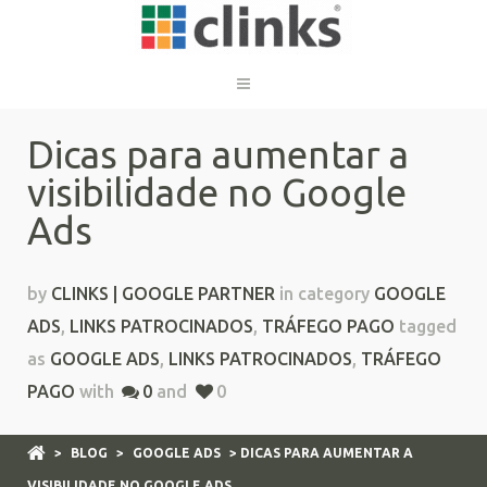
Dicas para aumentar a
visibilidade no Google
Ads
by
CLINKS | GOOGLE PARTNER
in category
GOOGLE
ADS
,
LINKS PATROCINADOS
,
TRÁFEGO PAGO
tagged
as
GOOGLE ADS
,
LINKS PATROCINADOS
,
TRÁFEGO
PAGO
with
0
and
0
>
BLOG
>
GOOGLE ADS
> DICAS PARA AUMENTAR A
VISIBILIDADE NO GOOGLE ADS