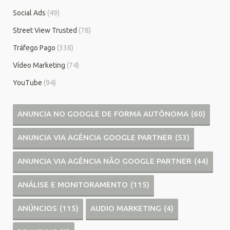
Social Ads
(49)
Street View Trusted
(78)
Tráfego Pago
(338)
Vídeo Marketing
(74)
YouTube
(94)
ANUNCIA NO GOOGLE DE FORMA AUTÔNOMA
(60)
ANUNCIA VIA AGÊNCIA GOOGLE PARTNER
(53)
ANUNCIA VIA AGÊNCIA NÃO GOOGLE PARTNER
(44)
ANÁLISE E MONITORAMENTO
(115)
ANÚNCIOS
(115)
AUDIO MARKETING
(4)