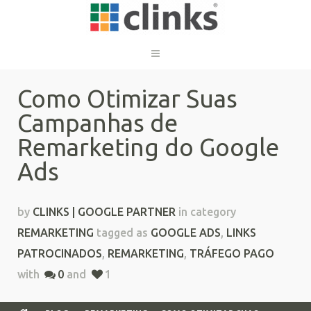
Como Otimizar Suas
Campanhas de
Remarketing do Google
Ads
by
CLINKS | GOOGLE PARTNER
in category
REMARKETING
tagged as
GOOGLE ADS
,
LINKS
PATROCINADOS
,
REMARKETING
,
TRÁFEGO PAGO
with
0
and
1