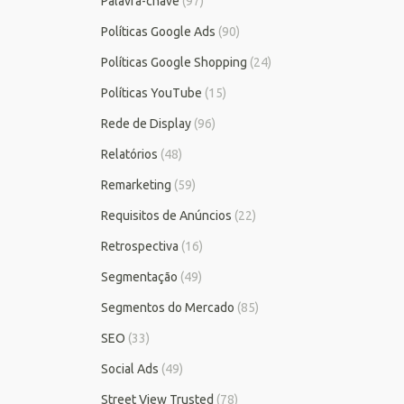
Palavra-chave
(97)
Políticas Google Ads
(90)
Políticas Google Shopping
(24)
Políticas YouTube
(15)
Rede de Display
(96)
Relatórios
(48)
Remarketing
(59)
Requisitos de Anúncios
(22)
Retrospectiva
(16)
Segmentação
(49)
Segmentos do Mercado
(85)
SEO
(33)
Social Ads
(49)
Street View Trusted
(78)