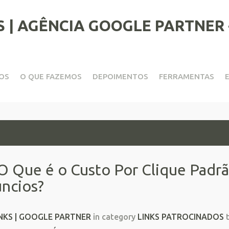
OS
O QUE FAZEMOS
DEPOIMENTOS
FERRAMENTAS
/2012
O Que é o Custo Por Clique Padr
ncios?
NKS | GOOGLE PARTNER
in category
LINKS PATROCINADOS