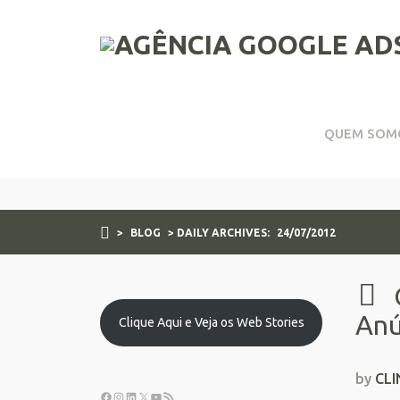
QUEM SOM
Daily Archives:
24/07
>
BLOG
> DAILY ARCHIVES:
24/07/2012
Anú
Clique Aqui e Veja os Web Stories
by
CLI