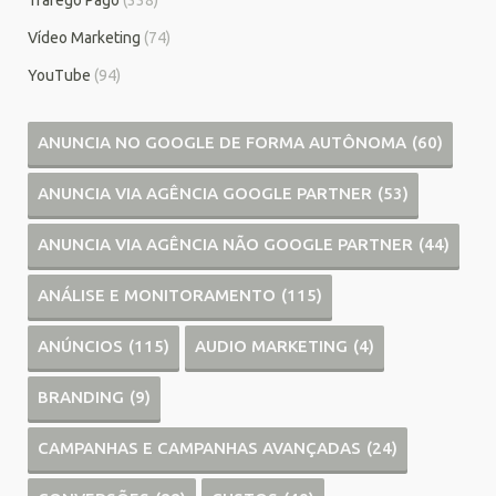
Vídeo Marketing
(74)
YouTube
(94)
ANUNCIA NO GOOGLE DE FORMA AUTÔNOMA
(60)
ANUNCIA VIA AGÊNCIA GOOGLE PARTNER
(53)
ANUNCIA VIA AGÊNCIA NÃO GOOGLE PARTNER
(44)
ANÁLISE E MONITORAMENTO
(115)
ANÚNCIOS
(115)
AUDIO MARKETING
(4)
BRANDING
(9)
CAMPANHAS E CAMPANHAS AVANÇADAS
(24)