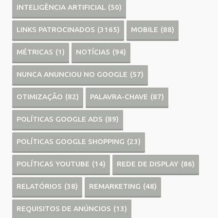
INTELIGÊNCIA ARTIFICIAL
(50)
LINKS PATROCINADOS
(3165)
MOBILE
(88)
MÉTRICAS
(1)
NOTÍCIAS
(94)
NUNCA ANUNCIOU NO GOOGLE
(57)
OTIMIZAÇÃO
(82)
PALAVRA-CHAVE
(87)
POLÍTICAS GOOGLE ADS
(89)
POLÍTICAS GOOGLE SHOPPING
(23)
POLÍTICAS YOUTUBE
(14)
REDE DE DISPLAY
(86)
RELATÓRIOS
(38)
REMARKETING
(48)
REQUISITOS DE ANÚNCIOS
(13)