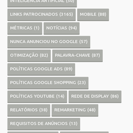
INTELIGÊNCIA ARTIFICIAL
(50)
LINKS PATROCINADOS
(3165)
MOBILE
(88)
MÉTRICAS
(1)
NOTÍCIAS
(94)
NUNCA ANUNCIOU NO GOOGLE
(57)
OTIMIZAÇÃO
(82)
PALAVRA-CHAVE
(87)
POLÍTICAS GOOGLE ADS
(89)
POLÍTICAS GOOGLE SHOPPING
(23)
POLÍTICAS YOUTUBE
(14)
REDE DE DISPLAY
(86)
RELATÓRIOS
(38)
REMARKETING
(48)
REQUISITOS DE ANÚNCIOS
(13)