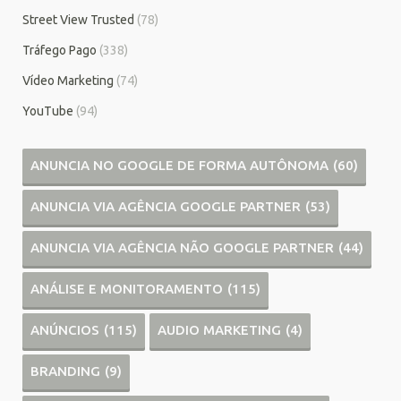
Street View Trusted
(78)
Tráfego Pago
(338)
Vídeo Marketing
(74)
YouTube
(94)
ANUNCIA NO GOOGLE DE FORMA AUTÔNOMA
(60)
ANUNCIA VIA AGÊNCIA GOOGLE PARTNER
(53)
ANUNCIA VIA AGÊNCIA NÃO GOOGLE PARTNER
(44)
ANÁLISE E MONITORAMENTO
(115)
ANÚNCIOS
(115)
AUDIO MARKETING
(4)
BRANDING
(9)