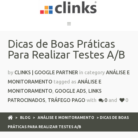
Dicas de Boas Práticas
Para Realizar Testes A/B
by
CLINKS | GOOGLE PARTNER
in category
ANÁLISE E
MONITORAMENTO
tagged as
ANÁLISE E
MONITORAMENTO
,
GOOGLE ADS
,
LINKS
PATROCINADOS
,
TRÁFEGO PAGO
with
0
and
0
>
BLOG
>
ANÁLISE E MONITORAMENTO
> DICAS DE BOAS
PRÁTICAS PARA REALIZAR TESTES A/B