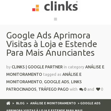
Google Ads Aprimora
Visitas à Loja e Estende
Para Mais Anunciantes
by
CLINKS | GOOGLE PARTNER
in category
ANÁLISE E
MONITORAMENTO
tagged as
ANÁLISE E
MONITORAMENTO
,
GOOGLE ADS
,
LINKS
PATROCINADOS
,
TRÁFEGO PAGO
with
0
and
0
>
BLOG
>
ANÁLISE E MONITORAMENTO
> GOOGLE ADS
APRIMORA VISITAS À LOJA E ESTENDE PARA MAIS