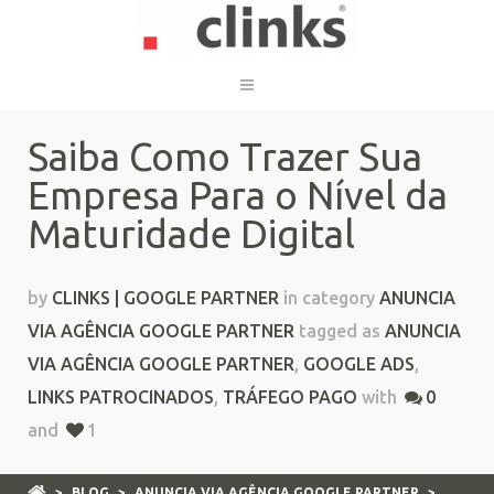
Saiba Como Trazer Sua
Empresa Para o Nível da
Maturidade Digital
by
CLINKS | GOOGLE PARTNER
in category
ANUNCIA
VIA AGÊNCIA GOOGLE PARTNER
tagged as
ANUNCIA
VIA AGÊNCIA GOOGLE PARTNER
,
GOOGLE ADS
,
LINKS PATROCINADOS
,
TRÁFEGO PAGO
with
0
and
1
>
BLOG
>
ANUNCIA VIA AGÊNCIA GOOGLE PARTNER
>