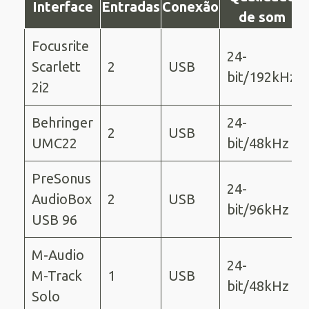
Interface
Entradas
Conexão
de som
Focusrite
24-
Scarlett
2
USB
bit/192kHz
2i2
Behringer
24-
2
USB
UMC22
bit/48kHz
PreSonus
24-
AudioBox
2
USB
bit/96kHz
USB 96
M-Audio
24-
M-Track
1
USB
bit/48kHz
Solo