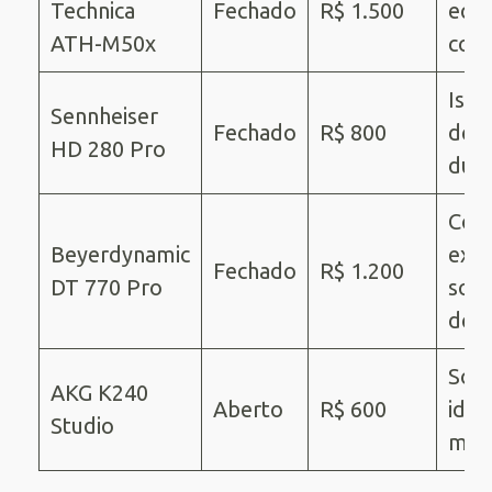
Technica
Fechado
R$ 1.500
equi
ATH-M50x
conf
Iso
Sennheiser
Fechado
R$ 800
de r
HD 280 Pro
dura
Con
Beyerdynamic
ext
Fechado
R$ 1.200
DT 770 Pro
som
det
Som 
AKG K240
Aberto
R$ 600
idea
Studio
mix