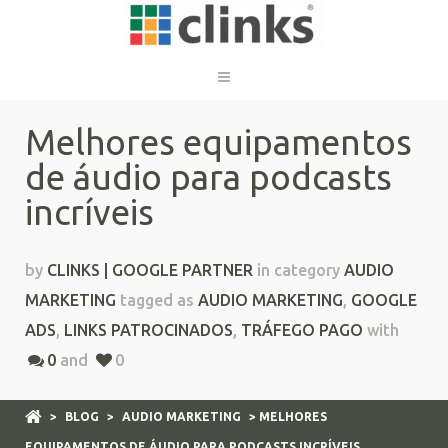
Melhores equipamentos
de áudio para podcasts
incríveis
by
CLINKS | GOOGLE PARTNER
in category
AUDIO
MARKETING
tagged as
AUDIO MARKETING
,
GOOGLE
ADS
,
LINKS PATROCINADOS
,
TRÁFEGO PAGO
with
0
and
0
>
BLOG
>
AUDIO MARKETING
> MELHORES
EQUIPAMENTOS DE ÁUDIO PARA PODCASTS INCRÍVEIS