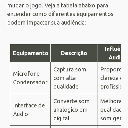
mudar o jogo. Veja a tabela abaixo para
entender como diferentes equipamentos
podem impactar sua audiência:
Influênc
Equipamento
Descrição
Audiên
Captura som
Proporcio
Microfone
com alta
clareza e
Condensador
qualidade
profission
Converte som
Melhora a
Interface de
analógico em
qualidade
Áudio
digital
som geral