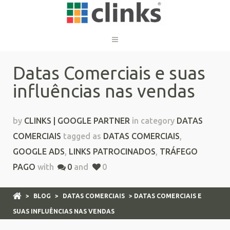
Datas Comerciais e suas
influências nas vendas
by
CLINKS | GOOGLE PARTNER
in category
DATAS
COMERCIAIS
tagged as
DATAS COMERCIAIS
,
GOOGLE ADS
,
LINKS PATROCINADOS
,
TRÁFEGO
PAGO
with
0
and
0
>
BLOG
>
DATAS COMERCIAIS
> DATAS COMERCIAIS E
SUAS INFLUÊNCIAS NAS VENDAS