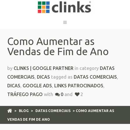
Como Aumentar as
Vendas de Fim de Ano
by
CLINKS | GOOGLE PARTNER
in category
DATAS
COMERCIAIS
,
DICAS
tagged as
DATAS COMERCIAIS
,
DICAS
,
GOOGLE ADS
,
LINKS PATROCINADOS
,
TRÁFEGO PAGO
with
0
and
2
>
BLOG
>
DATAS COMERCIAIS
> COMO AUMENTAR AS
VENDAS DE FIM DE ANO