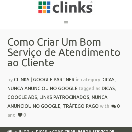
Como Criar Um Bom
Serviço de Atendimento
ao Cliente
by
CLINKS | GOOGLE PARTNER
in category
DICAS
,
NUNCA ANUNCIOU NO GOOGLE
tagged as
DICAS
,
GOOGLE ADS
,
LINKS PATROCINADOS
,
NUNCA
ANUNCIOU NO GOOGLE
,
TRÁFEGO PAGO
with
0
and
0
>
BLOG
>
DICAS
> COMO CRIAR UM BOM SERVIÇO DE