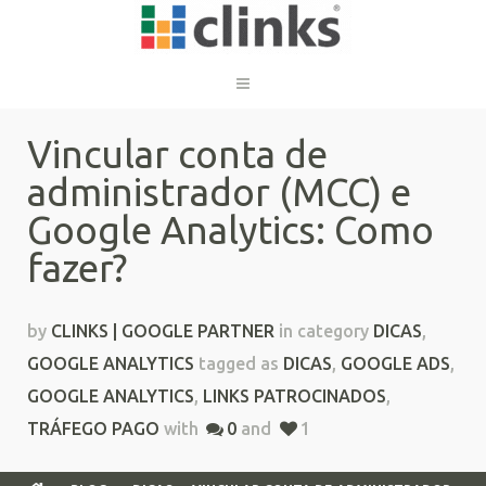
Vincular conta de
administrador (MCC) e
Google Analytics: Como
fazer?
by
CLINKS | GOOGLE PARTNER
in category
DICAS
,
GOOGLE ANALYTICS
tagged as
DICAS
,
GOOGLE ADS
,
GOOGLE ANALYTICS
,
LINKS PATROCINADOS
,
TRÁFEGO PAGO
with
0
and
1