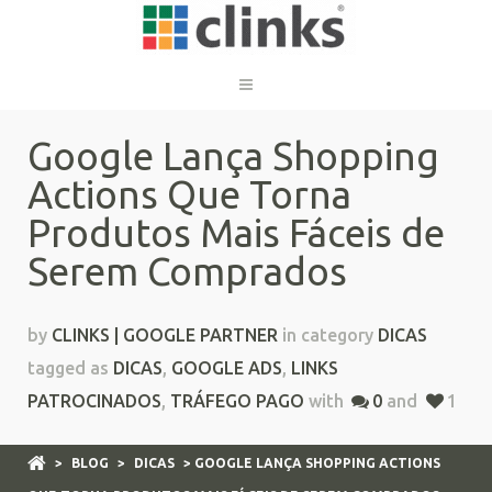
Google Lança Shopping
Actions Que Torna
Produtos Mais Fáceis de
Serem Comprados
by
CLINKS | GOOGLE PARTNER
in category
DICAS
tagged as
DICAS
,
GOOGLE ADS
,
LINKS
PATROCINADOS
,
TRÁFEGO PAGO
with
0
and
1
>
BLOG
>
DICAS
> GOOGLE LANÇA SHOPPING ACTIONS