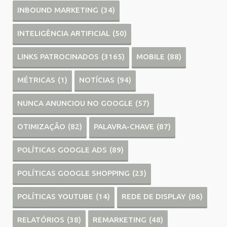
INBOUND MARKETING
(34)
INTELIGÊNCIA ARTIFICIAL
(50)
LINKS PATROCINADOS
(3165)
MOBILE
(88)
MÉTRICAS
(1)
NOTÍCIAS
(94)
NUNCA ANUNCIOU NO GOOGLE
(57)
OTIMIZAÇÃO
(82)
PALAVRA-CHAVE
(87)
POLÍTICAS GOOGLE ADS
(89)
POLÍTICAS GOOGLE SHOPPING
(23)
POLÍTICAS YOUTUBE
(14)
REDE DE DISPLAY
(86)
RELATÓRIOS
(38)
REMARKETING
(48)