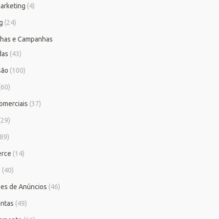
arketing
(4)
g
(24)
has e Campanhas
das
(43)
são
(100)
(60)
omerciais
(37)
(29)
89)
rce
(14)
s
(40)
es de Anúncios
(46)
ntas
(49)