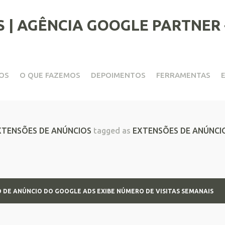
OS
O QUE FAZEMOS
DEPOIMENTOS
FERRAMENTAS
 do Google Ads Exibe Número
XTENSÕES DE ANÚNCIOS
tagged as
EXTENSÕES DE ANÚNCI
 DE ANÚNCIO DO GOOGLE ADS EXIBE NÚMERO DE VISITAS SEMANAIS