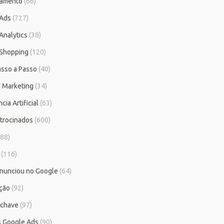
iamento
(66)
 Ads
(727)
Analytics
(38)
Shopping
(120)
asso a Passo
(40)
 Marketing
(34)
cia Artificial
(63)
atrocinados
(600)
88)
(116)
nunciou no Google
(64)
ção
(92)
-chave
(97)
as Google Ads
(90)