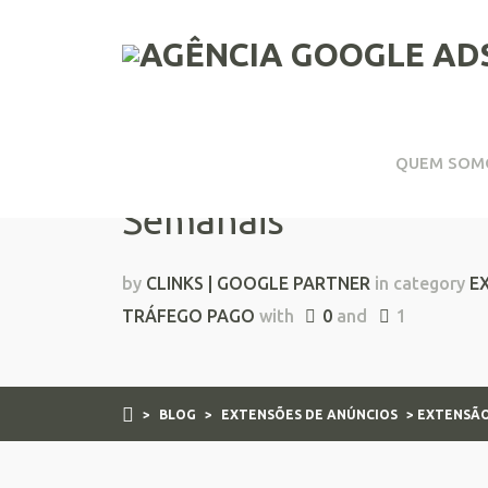
QUEM SOM
Extensão de Anúncio
Semanais
by
CLINKS | GOOGLE PARTNER
in category
E
TRÁFEGO PAGO
with
0
and
1
>
BLOG
>
EXTENSÕES DE ANÚNCIOS
> EXTENSÃO