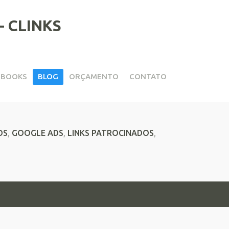
EBOOKS
BLOG
ORÇAMENTO
CONTATO
 de Visitas
OS
,
GOOGLE ADS
,
LINKS PATROCINADOS
,