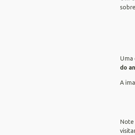
sobre
Uma e
do an
A ima
Note 
visit