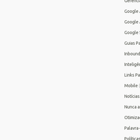
Gerenc
Google
Google 
Google 
Guias P
Inbound
Inteligên
Links P
Mobile
(
Notícias
Nunca a
Otimiza
Palavra
Polític