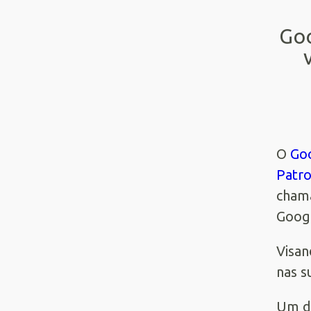
Goo
O
Go
Patro
chama
Googl
Visan
nas s
Um de