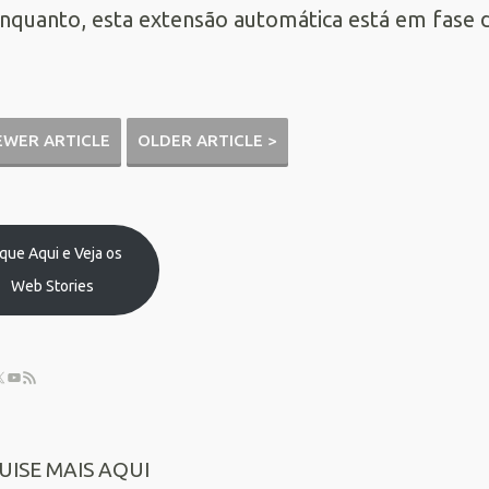
nquanto, esta extensão automática está em fase d
EWER ARTICLE
OLDER ARTICLE >
ique Aqui e Veja os
Web Stories
UISE MAIS AQUI