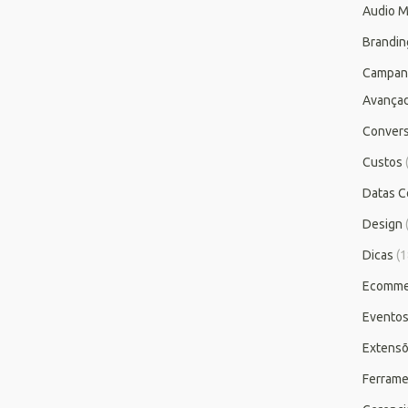
Audio M
Brandin
Campan
Avança
Conver
Custos
Datas C
Design
Dicas
(1
Ecomme
Evento
Extensõ
Ferrame