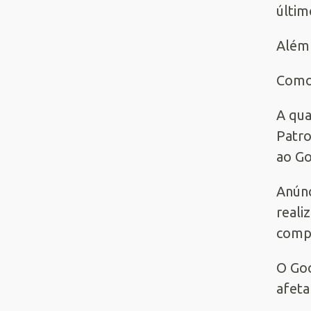
últim
Além 
Como 
A qua
Patro
ao Go
Anúnc
reali
compr
O Goo
afeta