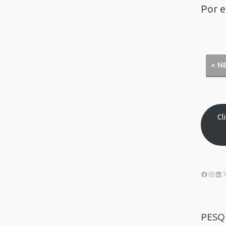
Por e
< N
Cl
PESQ