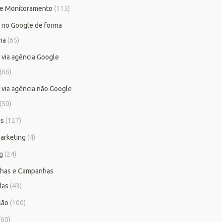
 e Monitoramento
(115)
 no Google de forma
ma
(65)
 via agência Google
(66)
 via agência não Google
(50)
os
(127)
arketing
(4)
g
(24)
has e Campanhas
das
(43)
são
(100)
(60)