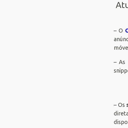
Atu
– O
anúnc
móvei
– As 
snipp
– Os
dire
dispo