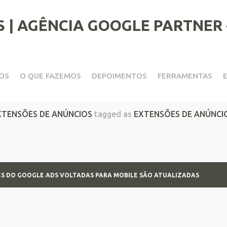
OS
O QUE FAZEMOS
DEPOIMENTOS
FERRAMENTAS
Ads Voltadas Para Mobile S
XTENSÕES DE ANÚNCIOS
tagged as
EXTENSÕES DE ANÚNCI
S DO GOOGLE ADS VOLTADAS PARA MOBILE SÃO ATUALIZADAS