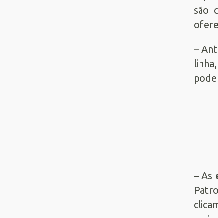
são 
ofere
– Ant
linha
pode 
– As
Patro
clica