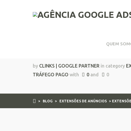
QUEM SOM
Extensões do Google 
by
CLINKS | GOOGLE PARTNER
in category
E
TRÁFEGO PAGO
with
0
and
0
>
BLOG
>
EXTENSÕES DE ANÚNCIOS
> EXTENSÕE