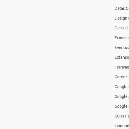
Datas C
Design
Dicas
(1
Ecomme
Evento
Extensõ
Ferrame
Gerenc
Google
Google 
Google 
Guias P
Inbound