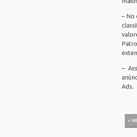
maior
– No 
class
valor
Patr
exten
– As
anúnc
Ads.
< N