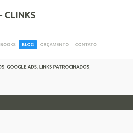
EBOOKS
BLOG
ORÇAMENTO
CONTATO
ão Atualizadas
OS
,
GOOGLE ADS
,
LINKS PATROCINADOS
,