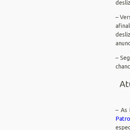
desli
– Ver
afin
desl
anunc
– Seg
chanc
At
– As
Patro
espec