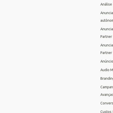
Análise
Anuncia
autôno
Anuncia
Partner
Anuncia
Partner
Anúnci
Audio M
Brandin
Campan
Avança
Conver
Custos