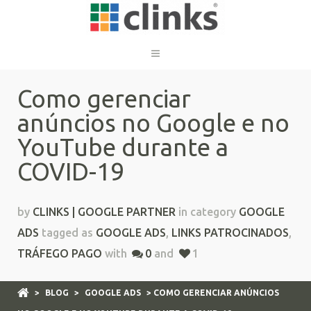
Como gerenciar
anúncios no Google e no
YouTube durante a
COVID-19
by
CLINKS | GOOGLE PARTNER
in category
GOOGLE
ADS
tagged as
GOOGLE ADS
,
LINKS PATROCINADOS
,
TRÁFEGO PAGO
with
0
and
1
>
BLOG
>
GOOGLE ADS
> COMO GERENCIAR ANÚNCIOS