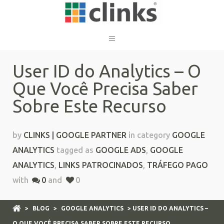
User ID do Analytics – O
Que Você Precisa Saber
Sobre Este Recurso
by
CLINKS | GOOGLE PARTNER
in category
GOOGLE
ANALYTICS
tagged as
GOOGLE ADS
,
GOOGLE
ANALYTICS
,
LINKS PATROCINADOS
,
TRÁFEGO PAGO
with
0
and
0
>
BLOG
>
GOOGLE ANALYTICS
> USER ID DO ANALYTICS –
O QUE VOCÊ PRECISA SABER SOBRE ESTE RECURSO