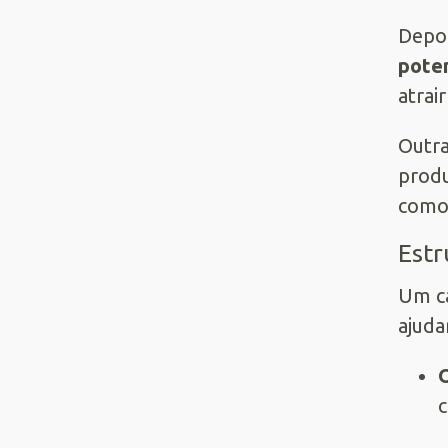
Depoi
poten
atrai
Outra
produ
como 
Estr
Um ca
ajuda
c