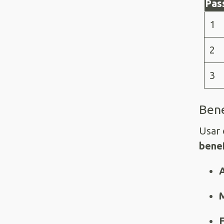
Pas
1
2
3
Bene
Usar 
benef
A
M
F