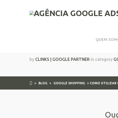
QUEM SOM
Como utilizar campa
by
CLINKS | GOOGLE PARTNER
in category
G
>
BLOG
>
GOOGLE SHOPPING
> COMO UTILIZAR
Ouç