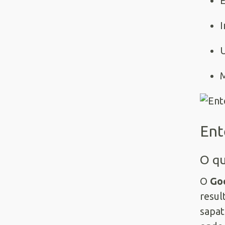
I
U
M
Ent
O qu
O
Go
resul
sapat