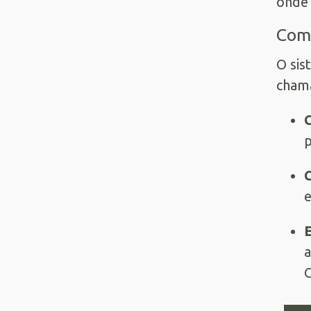
onde 
Como
O sis
cham
C
p
e
E
a
G