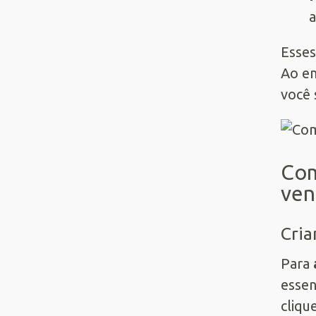
a
Esses
Ao en
você 
Com
ven
Cria
Para
essen
cliqu