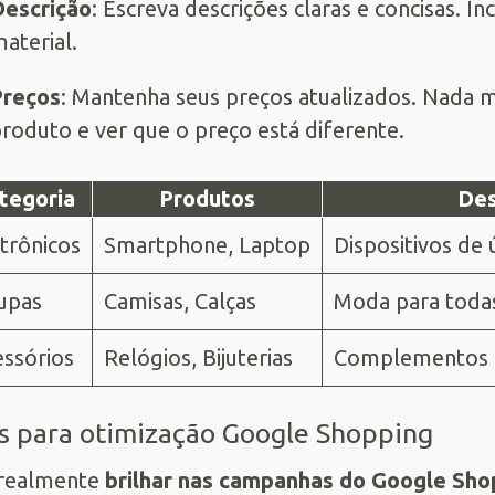
escrição
: Escreva descrições claras e concisas. 
aterial.
Preços
: Mantenha seus preços atualizados. Nada m
roduto e ver que o preço está diferente.
tegoria
Produtos
Des
trônicos
Smartphone, Laptop
Dispositivos de 
upas
Camisas, Calças
Moda para todas
ssórios
Relógios, Bijuterias
Complementos p
s para otimização Google Shopping
 realmente
brilhar nas campanhas do Google Sho