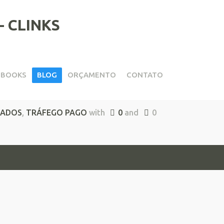
EBOOKS
BLOG
ORÇAMENTO
CONTATO
icazmente
NADOS
,
TRÁFEGO PAGO
with
0
and
0