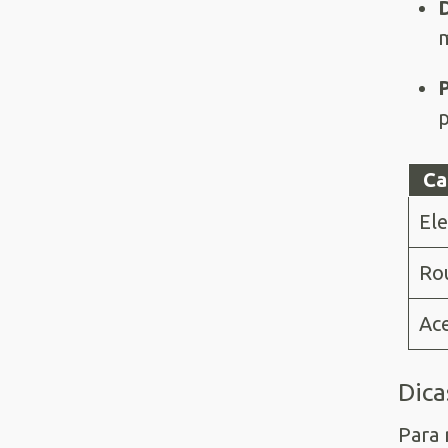
D
m
p
Ca
Ele
Ro
Ace
Dica
Para