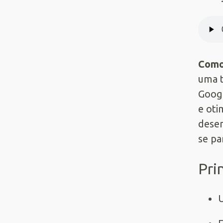
Como 
uma t
Googl
e oti
desem
se pa
Pri