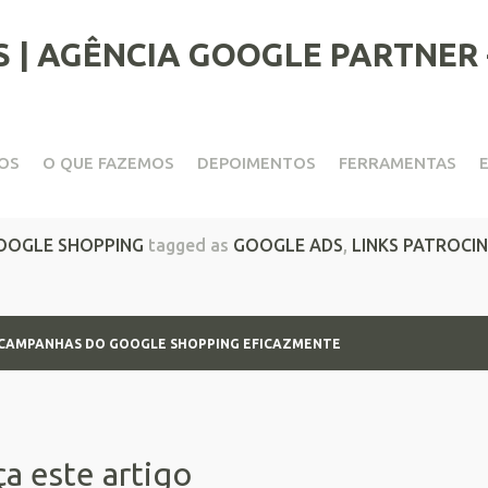
OS
O QUE FAZEMOS
DEPOIMENTOS
FERRAMENTAS
nhas do Google Shopping ef
OOGLE SHOPPING
tagged as
GOOGLE ADS
,
LINKS PATROCI
 CAMPANHAS DO GOOGLE SHOPPING EFICAZMENTE
a este artigo