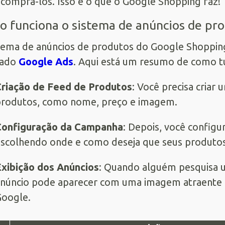
comprá-los. Isso é o que o Google Shopping faz!
 funciona o sistema de anúncios de pr
tema de anúncios de produtos do Google Shoppin
ado
Google Ads
. Aqui está um resumo de como t
riação de Feed de Produtos
: Você precisa cria
rodutos, como nome, preço e imagem.
Configuração da Campanha
: Depois, você config
scolhendo onde e como deseja que seus produto
xibição dos Anúncios
: Quando alguém pesquisa 
núncio pode aparecer com uma imagem atraente e
oogle.