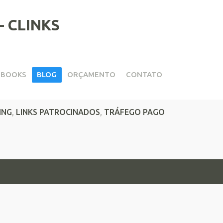
EBOOKS
BLOG
ORÇAMENTO
CONTATO
opping
ING
,
LINKS PATROCINADOS
,
TRÁFEGO PAGO