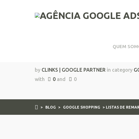
QUEM SOM
Listas de Remarketin
by
CLINKS | GOOGLE PARTNER
in category
G
with
0
and
0
>
BLOG
>
GOOGLE SHOPPING
> LISTAS DE REMA