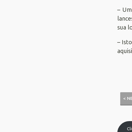
– Um
lance
sua l
– Ist
aquis
< N
Cl