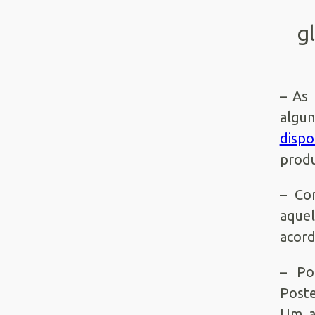
g
– As 
algu
dispo
produ
– Com
aquel
acord
– Po
Poste
Um an