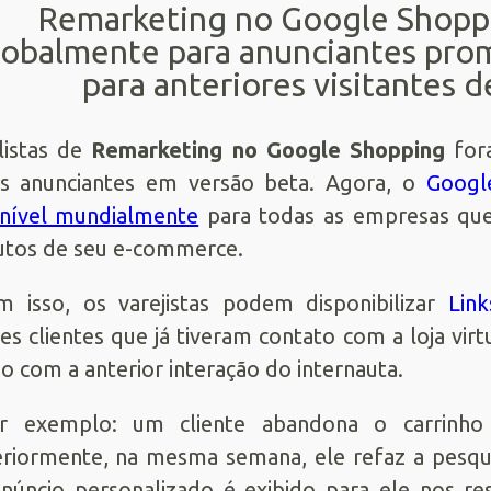
Remarketing no Google Shoppi
lobalmente para anunciantes pr
para anteriores visitantes de
listas de
Remarketing no Google Shopping
fora
ns anunciantes em versão beta. Agora, o
Googl
nível mundialmente
para todas as empresas que
tos de seu e-commerce.
 isso, os varejistas podem disponibilizar
Lin
es clientes que já tiveram contato com a loja vir
o com a anterior interação do internauta.
r exemplo: um cliente abandona o carrinh
riormente, na mesma semana, ele refaz a pesq
úncio personalizado é exibido para ele nos re