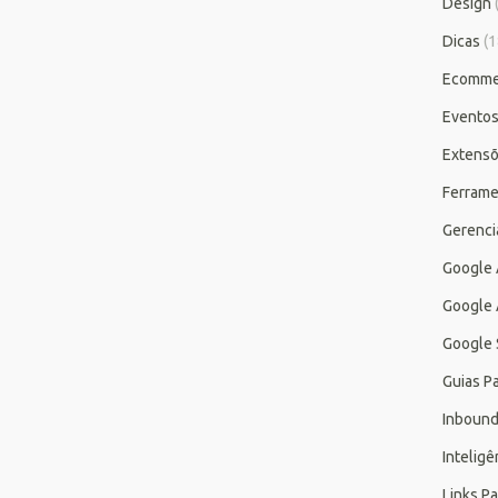
Design
Dicas
(1
Ecomme
Evento
Extensõ
Ferrame
Gerenc
Google
Google 
Google 
Guias P
Inbound
Inteligên
Links P