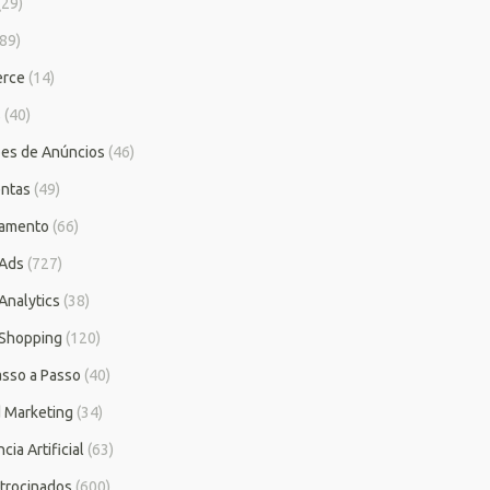
(29)
89)
rce
(14)
s
(40)
es de Anúncios
(46)
ntas
(49)
iamento
(66)
 Ads
(727)
Analytics
(38)
Shopping
(120)
asso a Passo
(40)
 Marketing
(34)
cia Artificial
(63)
atrocinados
(600)