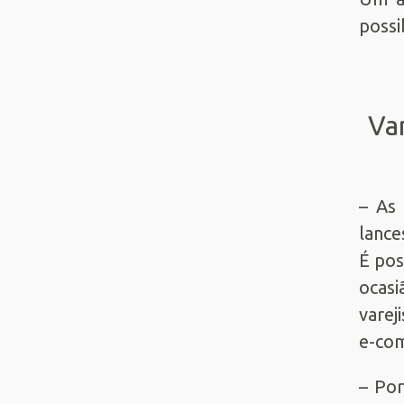
possi
Va
– As 
lance
É pos
ocasi
varej
e-co
– Por