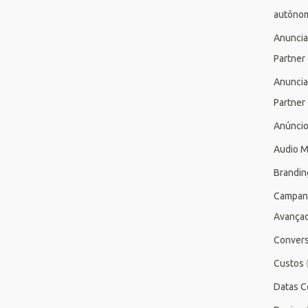
autôno
Anuncia
Partner
Anuncia
Partner
Anúnci
Audio M
Brandin
Campan
Avança
Conver
Custos
Datas C