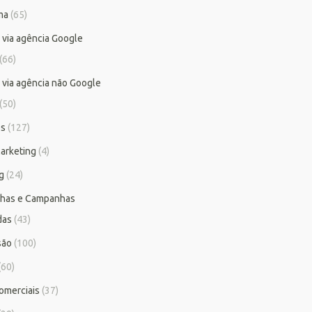
ma
(65)
 via agência Google
(66)
 via agência não Google
(50)
os
(127)
arketing
(4)
g
(24)
has e Campanhas
das
(43)
são
(100)
(60)
omerciais
(37)