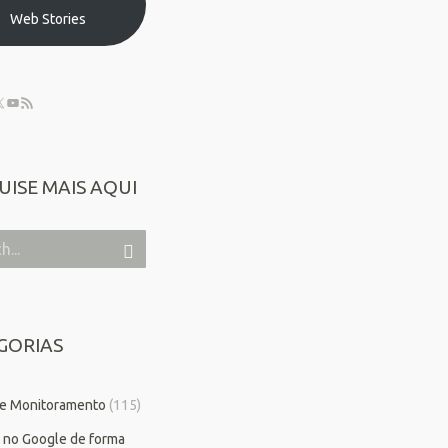
Web Stories
UISE MAIS AQUI
GORIAS
 e Monitoramento
(115)
 no Google de forma