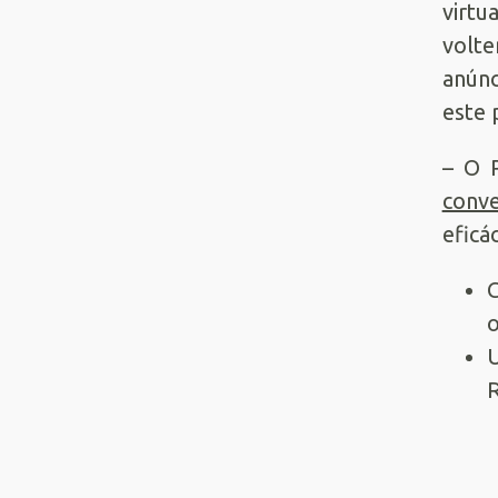
virtu
volte
anúnc
este 
– O 
conve
eficá
C
U
R