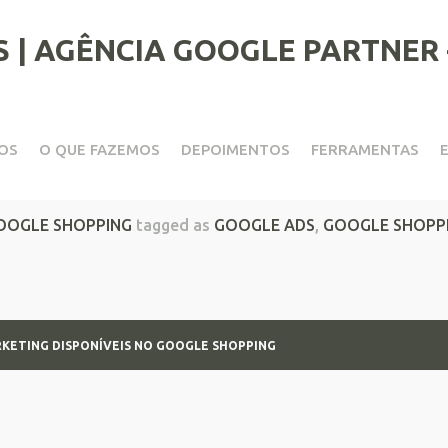
OS
O QUE FAZEMOS
DEPOIMENTOS
FERRAMENTAS
g Disponíveis no Google Sh
OOGLE SHOPPING
tagged as
GOOGLE ADS
,
GOOGLE SHOPP
RKETING DISPONÍVEIS NO GOOGLE SHOPPING