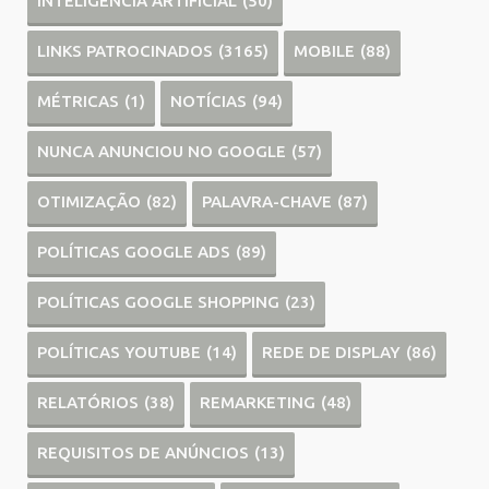
INTELIGÊNCIA ARTIFICIAL
(50)
LINKS PATROCINADOS
(3165)
MOBILE
(88)
MÉTRICAS
(1)
NOTÍCIAS
(94)
NUNCA ANUNCIOU NO GOOGLE
(57)
OTIMIZAÇÃO
(82)
PALAVRA-CHAVE
(87)
POLÍTICAS GOOGLE ADS
(89)
POLÍTICAS GOOGLE SHOPPING
(23)
POLÍTICAS YOUTUBE
(14)
REDE DE DISPLAY
(86)
RELATÓRIOS
(38)
REMARKETING
(48)
REQUISITOS DE ANÚNCIOS
(13)