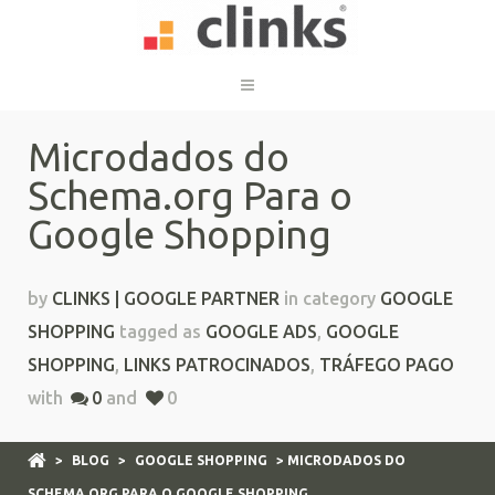
Microdados do
Schema.org Para o
Google Shopping
by
CLINKS | GOOGLE PARTNER
in category
GOOGLE
SHOPPING
tagged as
GOOGLE ADS
,
GOOGLE
SHOPPING
,
LINKS PATROCINADOS
,
TRÁFEGO PAGO
with
0
and
0
>
BLOG
>
GOOGLE SHOPPING
> MICRODADOS DO
SCHEMA.ORG PARA O GOOGLE SHOPPING