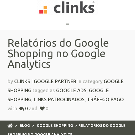
Relatórios do Google
Shopping no Google
Analytics
by
CLINKS | GOOGLE PARTNER
in category
GOOGLE
SHOPPING
tagged as
GOOGLE ADS
,
GOOGLE
SHOPPING
,
LINKS PATROCINADOS
,
TRÁFEGO PAGO
with
0
and
0
>
BLOG
>
GOOGLE SHOPPING
> RELATÓRIOS DO GOOGLE
SHOPPING NO GOOGLE ANALYTICS