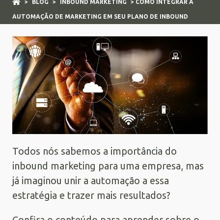
>
BLOG
>
INBOUND MARKETING
> COMO INTEGRAR A
AUTOMAÇÃO DE MARKETING EM SEU PLANO DE INBOUND
Todos nós sabemos a importância do
inbound marketing para uma empresa, mas
já imaginou unir a automação a essa
estratégia e trazer mais resultados?
Confira o conteúdo para aprender sobre o