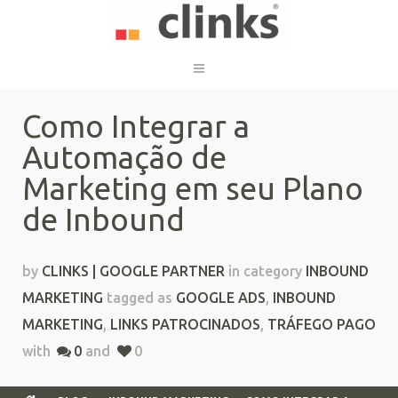
Como Integrar a
Automação de
Marketing em seu Plano
de Inbound
by
CLINKS | GOOGLE PARTNER
in category
INBOUND
MARKETING
tagged as
GOOGLE ADS
,
INBOUND
MARKETING
,
LINKS PATROCINADOS
,
TRÁFEGO PAGO
with
0
and
0