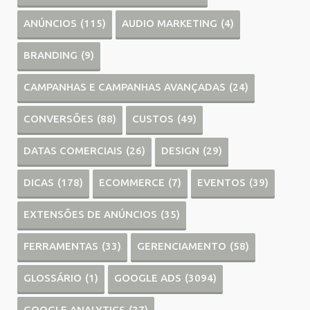
ANÚNCIOS
(115)
AUDIO MARKETING
(4)
BRANDING
(9)
CAMPANHAS E CAMPANHAS AVANÇADAS
(24)
CONVERSÕES
(88)
CUSTOS
(49)
DATAS COMERCIAIS
(26)
DESIGN
(29)
DICAS
(178)
ECOMMERCE
(7)
EVENTOS
(39)
EXTENSÕES DE ANÚNCIOS
(35)
FERRAMENTAS
(33)
GERENCIAMENTO
(58)
GLOSSÁRIO
(1)
GOOGLE ADS
(3094)
GOOGLE ANALYTICS
(27)