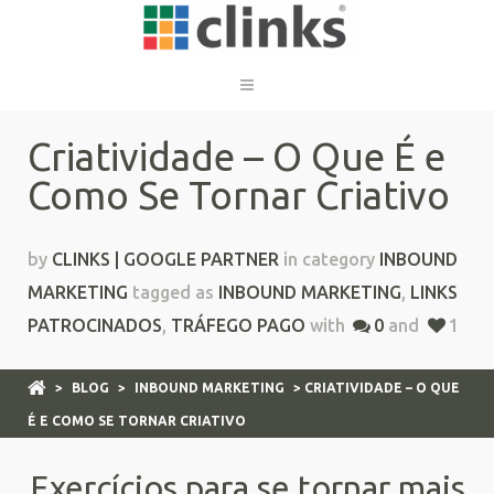
Criatividade – O Que É e
Como Se Tornar Criativo
by
CLINKS | GOOGLE PARTNER
in category
INBOUND
MARKETING
tagged as
INBOUND MARKETING
,
LINKS
PATROCINADOS
,
TRÁFEGO PAGO
with
0
and
1
>
BLOG
>
INBOUND MARKETING
> CRIATIVIDADE – O QUE
É E COMO SE TORNAR CRIATIVO
Exercícios para se tornar mais