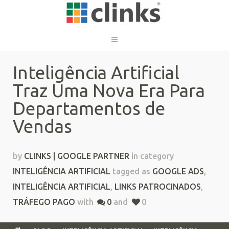
Inteligência Artificial
Traz Uma Nova Era Para
Departamentos de
Vendas
by
CLINKS | GOOGLE PARTNER
in category
INTELIGÊNCIA ARTIFICIAL
tagged as
GOOGLE ADS
,
INTELIGÊNCIA ARTIFICIAL
,
LINKS PATROCINADOS
,
TRÁFEGO PAGO
with
0
and
0