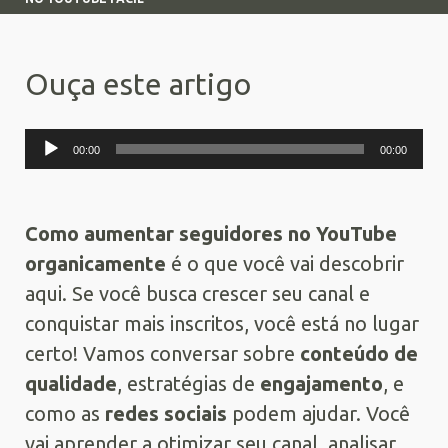
Ouça este artigo
Tocador
00:00
00:00
de
áudio
Como aumentar seguidores no YouTube
organicamente
é o que você vai descobrir
aqui. Se você busca crescer seu canal e
conquistar mais inscritos, você está no lugar
certo! Vamos conversar sobre
conteúdo de
qualidade
, estratégias de
engajamento
, e
como as
redes sociais
podem ajudar. Você
vai aprender a otimizar seu canal, analisar