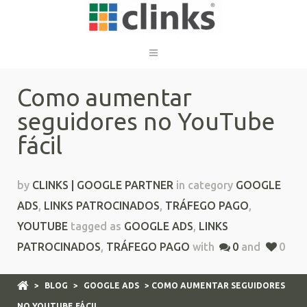
Como aumentar
seguidores no YouTube
fácil
by
CLINKS | GOOGLE PARTNER
in category
GOOGLE
ADS
,
LINKS PATROCINADOS
,
TRÁFEGO PAGO
,
YOUTUBE
tagged as
GOOGLE ADS
,
LINKS
PATROCINADOS
,
TRÁFEGO PAGO
with
0
and
0
>
BLOG
>
GOOGLE ADS
> COMO AUMENTAR SEGUIDORES
NO YOUTUBE FÁCIL