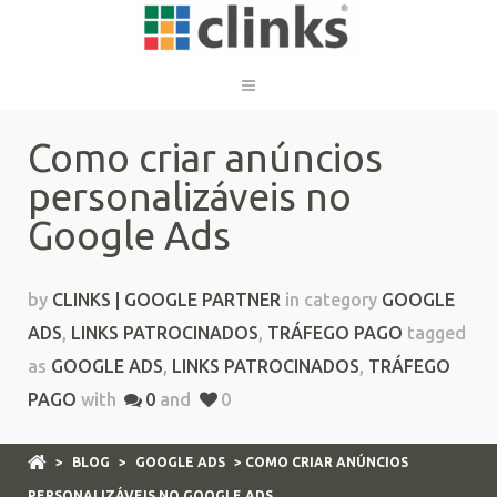
Como criar anúncios
personalizáveis no
Google Ads
by
CLINKS | GOOGLE PARTNER
in category
GOOGLE
ADS
,
LINKS PATROCINADOS
,
TRÁFEGO PAGO
tagged
as
GOOGLE ADS
,
LINKS PATROCINADOS
,
TRÁFEGO
PAGO
with
0
and
0
>
BLOG
>
GOOGLE ADS
> COMO CRIAR ANÚNCIOS
PERSONALIZÁVEIS NO GOOGLE ADS