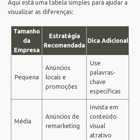
Aqui está uma tabela simples para ajudar a
visualizar as diferenças:
Tamanho
Estratégia
da
Dica Adicional
Recomendada
Empresa
Use
Anúncios
palavras-
Pequena
locais e
chave
promoções
específicas
Invista em
Anúncios de
conteúdo
Média
remarketing
visual
atrativo