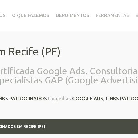
OS
O QUE FAZEMOS
DEPOIMENTOS
FERRAMENTAS
m Recife (PE)
tificada Google Ads. Consultoria
specialistas GAP (Google Advertisi
INKS PATROCINADOS
tagged as
GOOGLE ADS
,
LINKS PATRO
INADOS EM RECIFE (PE)