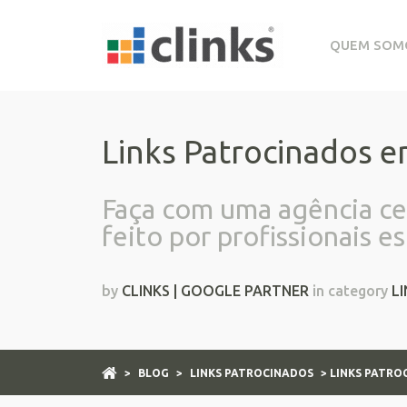
QUEM SOM
Links Patrocinados e
Faça com uma agência cer
feito por profissionais e
by
CLINKS | GOOGLE PARTNER
in category
L
>
BLOG
>
LINKS PATROCINADOS
> LINKS PATROC