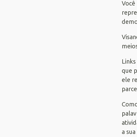
Você 
repre
demon
Visan
meios
Links
que p
ele r
parce
Como 
palav
ativi
a sua