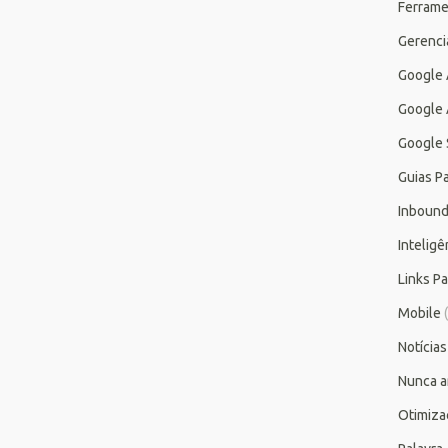
Ferrame
Gerenc
Google
Google 
Google 
Guias P
Inbound
Inteligên
Links P
Mobile
(
Notícias
Nunca a
Otimiza