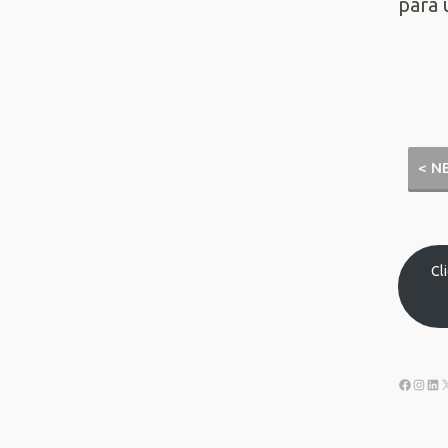
para 
< N
Cl