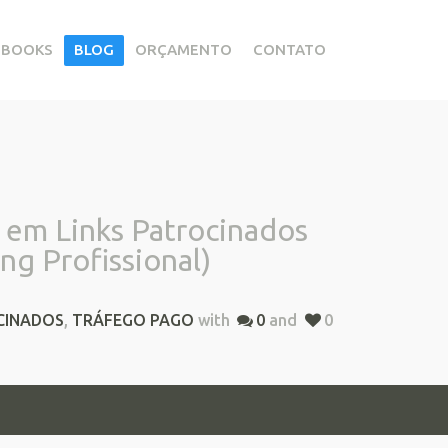
EBOOKS
BLOG
ORÇAMENTO
CONTATO
 em Links Patrocinados
ng Profissional)
CINADOS
,
TRÁFEGO PAGO
with
0
and
0