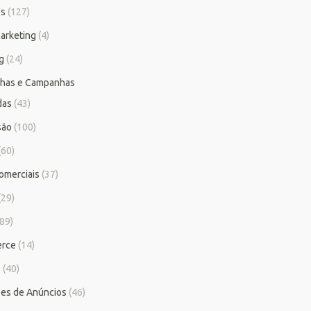
os
(127)
arketing
(4)
g
(24)
has e Campanhas
das
(43)
são
(100)
(60)
omerciais
(37)
(29)
89)
rce
(14)
s
(40)
es de Anúncios
(46)