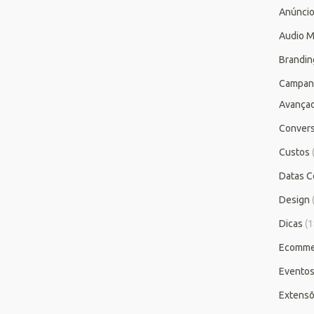
Anúnci
Audio M
Brandin
Campan
Avança
Conver
Custos
Datas C
Design
Dicas
(1
Ecomme
Evento
Extensõ