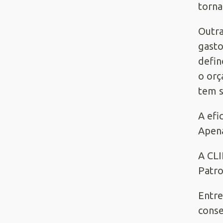
torna
Outra
gasto
defin
o orç
tem s
A efi
Apena
A CL
Patro
Entre
conse