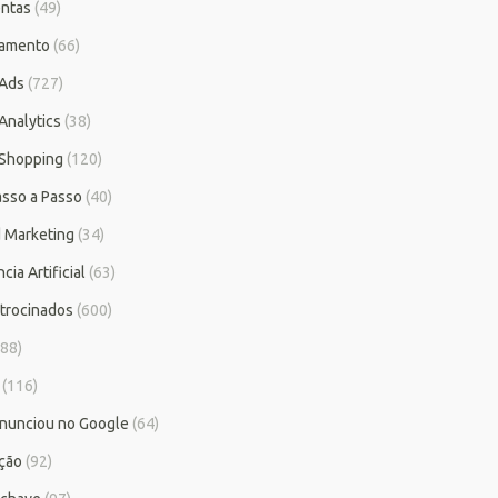
ntas
(49)
iamento
(66)
 Ads
(727)
Analytics
(38)
Shopping
(120)
asso a Passo
(40)
 Marketing
(34)
cia Artificial
(63)
atrocinados
(600)
88)
(116)
nunciou no Google
(64)
ção
(92)