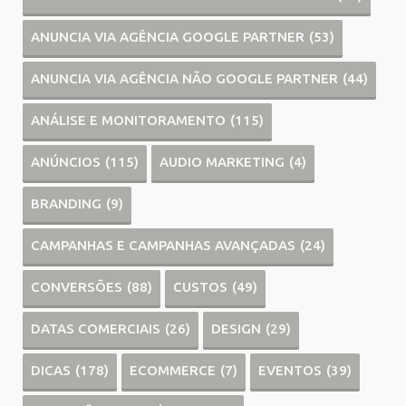
ANUNCIA VIA AGÊNCIA GOOGLE PARTNER
(53)
ANUNCIA VIA AGÊNCIA NÃO GOOGLE PARTNER
(44)
ANÁLISE E MONITORAMENTO
(115)
ANÚNCIOS
(115)
AUDIO MARKETING
(4)
BRANDING
(9)
CAMPANHAS E CAMPANHAS AVANÇADAS
(24)
CONVERSÕES
(88)
CUSTOS
(49)
DATAS COMERCIAIS
(26)
DESIGN
(29)
DICAS
(178)
ECOMMERCE
(7)
EVENTOS
(39)