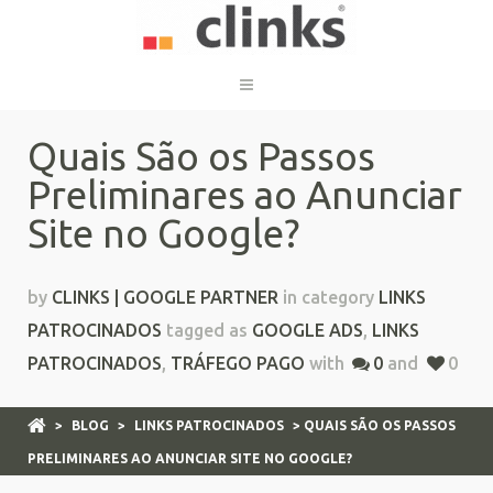
Quais São os Passos
Preliminares ao Anunciar
Site no Google?
by
CLINKS | GOOGLE PARTNER
in category
LINKS
PATROCINADOS
tagged as
GOOGLE ADS
,
LINKS
PATROCINADOS
,
TRÁFEGO PAGO
with
0
and
0
>
BLOG
>
LINKS PATROCINADOS
> QUAIS SÃO OS PASSOS
PRELIMINARES AO ANUNCIAR SITE NO GOOGLE?